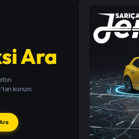
si Ara
lefon
pp'tan konum
Ara