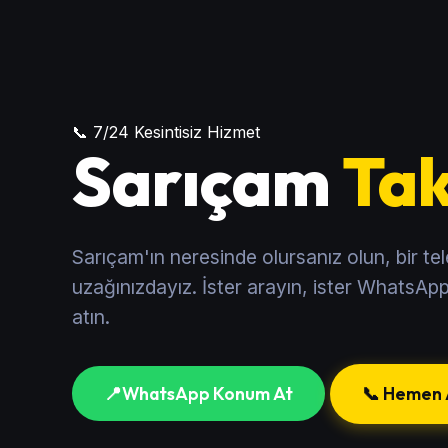
📞 7/24 Kesintisiz Hizmet
Sarıçam
Tak
Sarıçam'ın neresinde olursanız olun, bir te
uzağınızdayız. İster arayın, ister WhatsA
atın.
📍
WhatsApp Konum At
📞 Hemen 