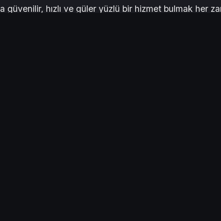
 güvenilir, hızlı ve güler yüzlü bir hizmet bulmak her z
si bulabilir miyim?" endişesi yaşamayın.
Sarıçam Jet 
emizdeki "Hemen Ara" butonuna tıkladığınızda saniyeler içi
ilirsiniz. Siz sadece arayın, biz sizi buluruz.
i'ne, Şahintepe'den Osmangazi'ye kadar Sarıçam'ın her mah
ızı yönlendirerek bekleme süresini en aza indiriyoruz.
iz gerektiğinde veya otogara yetişmeye çalışırken güvenilir b
n hizmetinizdeyiz.