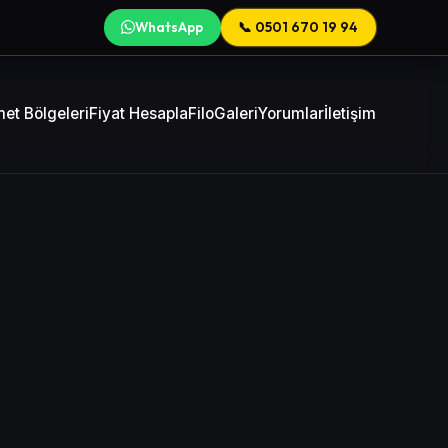
WhatsApp
📞 0501 670 19 94
et Bölgeleri
Fiyat Hesapla
Filo
Galeri
Yorumlar
İletişim