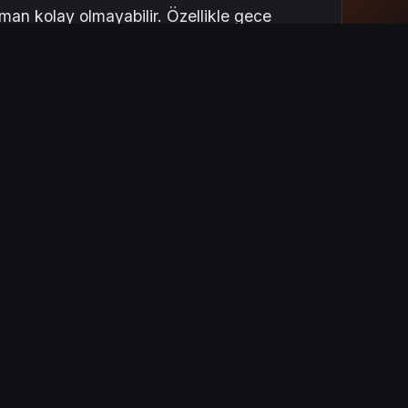
aman kolay olmayabilir. Özellikle gece
Taksi
olarak bu endişeyi ortadan
nde bize ulaşabilir, "WhatsApp Konum At"
allesinde araçlarımız ring halindedir.
ir taksi bulmak hayati önem taşır. 7/24 açık