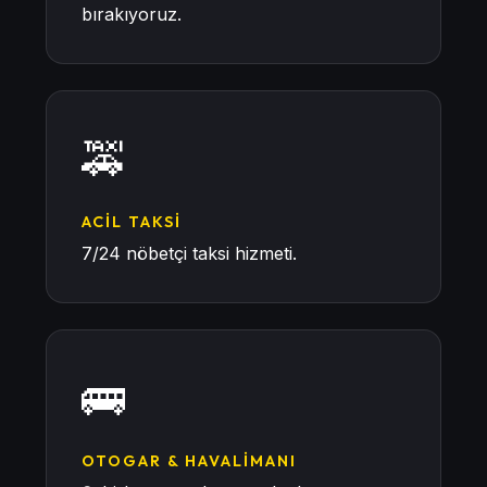
bırakıyoruz.
🚕
ACIL TAKSI
7/24 nöbetçi taksi hizmeti.
🚌
OTOGAR & HAVALIMANI