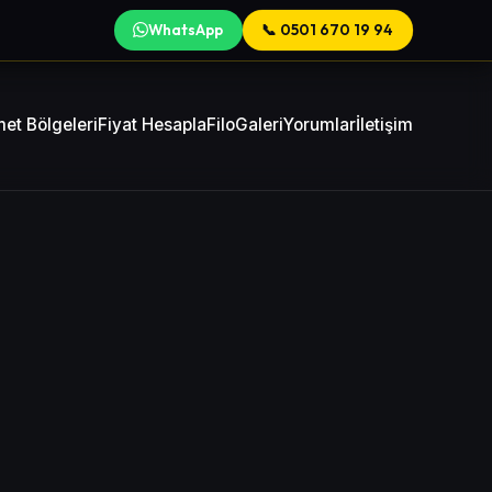
WhatsApp
📞 0501 670 19 94
et Bölgeleri
Fiyat Hesapla
Filo
Galeri
Yorumlar
İletişim