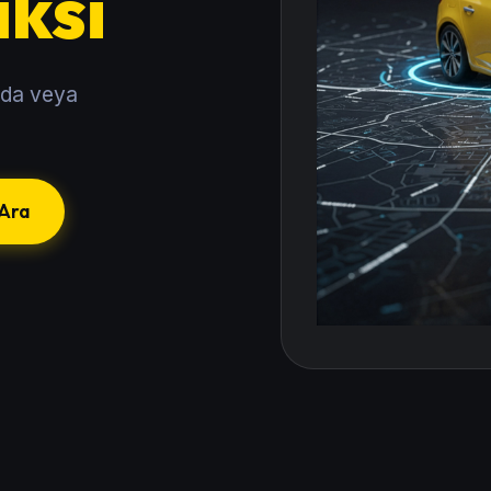
ksi
nda veya
Ara