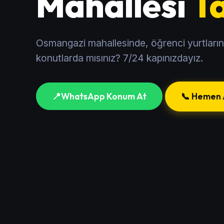
Mahallesi
Ta
Osmangazi mahallesinde, öğrenci yurtları
konutlarda mısınız? 7/24 kapınızdayız.
📍
WhatsApp Konum At
📞 Hemen 